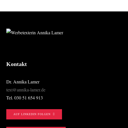
FOOTER
Kontakt
Dr. Annika Lamer
text@annika-lamer.de
Tel. 030 51 654 913
AUF LINKEDIN FOLGEN