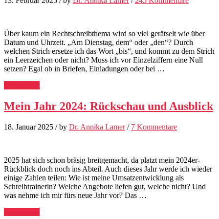
13. Februar 2025
/
by
Dr. Annika Lamer
/
245 Kommentare
Über kaum ein Rechtschreibthema wird so viel gerätselt wie über
Datum und Uhrzeit. „Am Dienstag, dem“ oder „den“? Durch
welchen Strich ersetze ich das Wort „bis“, und kommt zu dem Strich
ein Leerzeichen oder nicht? Muss ich vor Einzelziffern eine Null
setzen? Egal ob in Briefen, Einladungen oder bei …
Weiterlesen
Mein Jahr 2024: Rückschau und Ausblick
18. Januar 2025
/
by
Dr. Annika Lamer
/
7 Kommentare
2025 hat sich schon bräsig breitgemacht, da platzt mein 2024er-
Rückblick doch noch ins Abteil. Auch dieses Jahr werde ich wieder
einige Zahlen teilen: Wie ist meine Umsatzentwicklung als
Schreibtrainerin? Welche Angebote liefen gut, welche nicht? Und
was nehme ich mir fürs neue Jahr vor? Das …
Weiterlesen