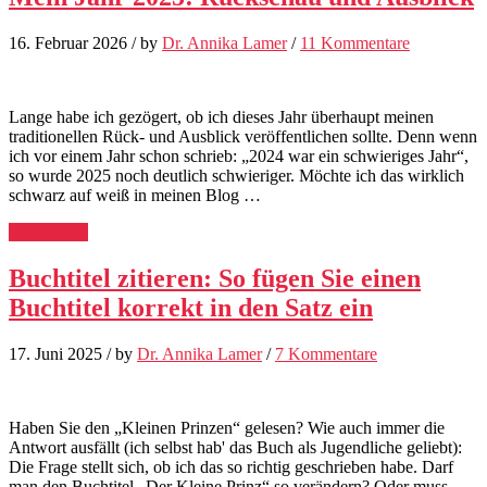
16. Februar 2026
/
by
Dr. Annika Lamer
/
11 Kommentare
Lange habe ich gezögert, ob ich dieses Jahr überhaupt meinen
traditionellen Rück- und Ausblick veröffentlichen sollte. Denn wenn
ich vor einem Jahr schon schrieb: „2024 war ein schwieriges Jahr“,
so wurde 2025 noch deutlich schwieriger. Möchte ich das wirklich
schwarz auf weiß in meinen Blog …
Weiterlesen
Buchtitel zitieren: So fügen Sie einen
Buchtitel korrekt in den Satz ein
17. Juni 2025
/
by
Dr. Annika Lamer
/
7 Kommentare
Haben Sie den „Kleinen Prinzen“ gelesen? Wie auch immer die
Antwort ausfällt (ich selbst hab' das Buch als Jugendliche geliebt):
Die Frage stellt sich, ob ich das so richtig geschrieben habe. Darf
man den Buchtitel „Der Kleine Prinz“ so verändern? Oder muss