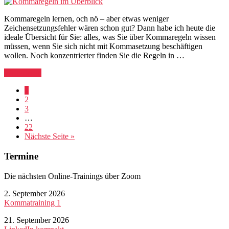
Kommaregeln lernen, och nö – aber etwas weniger
Zeichensetzungsfehler wären schon gut? Dann habe ich heute die
ideale Übersicht für Sie: alles, was Sie über Kommaregeln wissen
müssen, wenn Sie sich nicht mit Kommasetzung beschäftigen
wollen. Noch konzentrierter finden Sie die Regeln in …
Weiterlesen
Seite
1
Seite
2
Seite
3
Weggelassene
…
Zwischenseiten
Seite
22
aufrufen
Nächste Seite
»
Seitenspalte
Termine
Die nächsten Online-Trainings über Zoom
2. September 2026
Kommatraining 1
21. September 2026