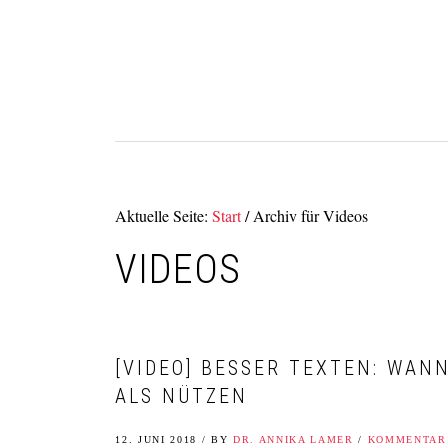
Zur
Zum
Zur
Zur
Hauptnavigation
Inhalt
Seitenspalte
Fußzeile
springen
springen
springen
springen
Aktuelle Seite:
Start
/
Archiv für Videos
VIDEOS
[VIDEO] BESSER TEXTEN: WA
ALS NÜTZEN
12. JUNI 2018
/
BY
DR. ANNIKA LAMER
/
KOMMENTAR