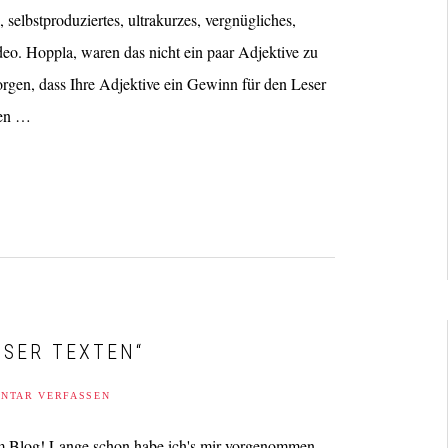
selbstproduziertes, ultrakurzes, vergnügliches,
ideo. Hoppla, waren das nicht ein paar Adjektive zu
rgen, dass Ihre Adjektive ein Gewinn für den Leser
ten …
SSER TEXTEN“
NTAR VERFASSEN
 Blog! Lange schon habe ich's mir vorgenommen,