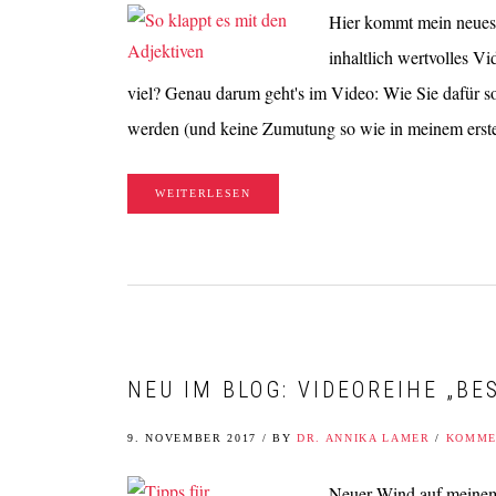
Hier kommt mein neues, 
inhaltlich wertvolles V
viel? Genau darum geht's im Video: Wie Sie dafür so
werden (und keine Zumutung so wie in meinem ers
WEITERLESEN
NEU IM BLOG: VIDEOREIHE „BE
9. NOVEMBER 2017
/
BY
DR. ANNIKA LAMER
/
KOMME
Neuer Wind auf meinem