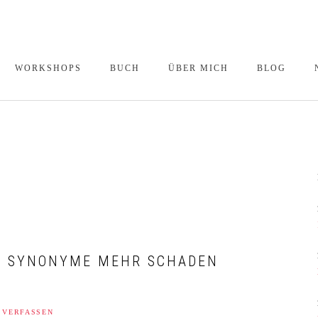
WORKSHOPS
BUCH
ÜBER MICH
BLOG
OFFENE WORKSHOPS
UND WEBINARE
WORKSHOPS FÜR
UNTERNEHMEN
TERMINE
NN SYNONYME MEHR SCHADEN
 VERFASSEN