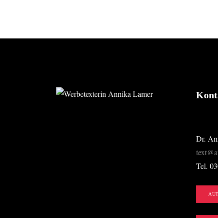
FOOTER
Kont
Dr. An
text@a
Tel. 0
AU