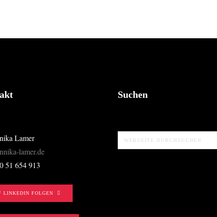
akt
Suchen
Webseite
nika Lamer
durchsuchen
nnika-lamer.de
30 51 654 913
F LINKEDIN FOLGEN