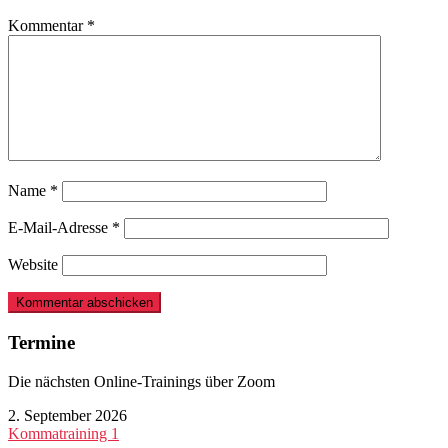
Kommentar
*
Name
*
E-Mail-Adresse
*
Website
Seitenspalte
Termine
Die nächsten Online-Trainings über Zoom
2. September 2026
Kommatraining 1