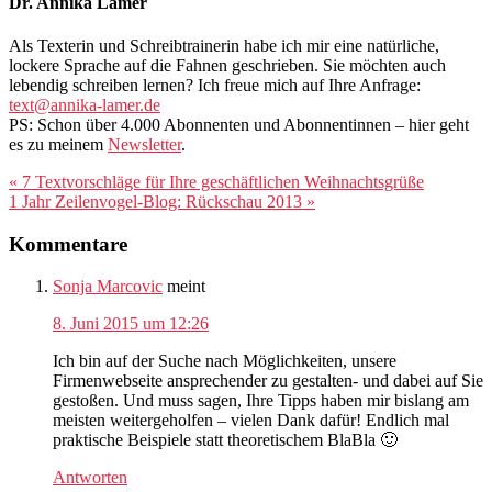
Dr. Annika Lamer
Als Texterin und Schreibtrainerin habe ich mir eine natürliche,
lockere Sprache auf die Fahnen geschrieben. Sie möchten auch
lebendig schreiben lernen? Ich freue mich auf Ihre Anfrage:
text@annika-lamer.de
PS: Schon über 4.000 Abonnenten und Abonnentinnen – hier geht
es zu meinem
Newsletter
.
Vorheriger
« 7 Textvorschläge für Ihre geschäftlichen Weihnachtsgrüße
Beitrag:
Nächster
1 Jahr Zeilenvogel-Blog: Rückschau 2013 »
Beitrag:
Leser-
Kommentare
Interaktionen
Sonja Marcovic
meint
8. Juni 2015 um 12:26
Ich bin auf der Suche nach Möglichkeiten, unsere
Firmenwebseite ansprechender zu gestalten- und dabei auf Sie
gestoßen. Und muss sagen, Ihre Tipps haben mir bislang am
meisten weitergeholfen – vielen Dank dafür! Endlich mal
praktische Beispiele statt theoretischem BlaBla 🙂
Antworten