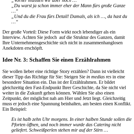
„Vorher mussten wir aber noch …“
„Du warst ja schon immer eher der Mann fürs große Ganze
…“
„Und du die Frau fürs Detail! Damals, als ich …, da hast du
…“
Der große Vorteil: Diese Form wirkt noch lebendiger als ein
Interview. Achten Sie jedoch auf die Struktur des Ganzen, damit
Ihre Unternehmensgeschichte sich nicht in zusammenhanglosen
Anekdoten erschöpft.
Idee Nr. 3: Schaffen Sie einen Erzählrahmen
Sie wollen lieber eine richtige Story erzählen? Dann ist vielleicht
dieser Tipp das Richtige für Sie: Steigen Sie
in medias res
in eine
besondere Situation ein. Das ist der Erzählrahmen. Er bildet
gleichzeitig den Fast-Endpunkt Ihrer Geschichte, da Sie nicht viel
weiter in die Zukunft gehen können. Wählen Sie also einen
Zeitpunkt, der möglichst nah am Hier und Jetzt liegt. Gleichzeitig
muss er jedoch eine Spannung beinhalten, am besten einen Konflikt.
Ein Beispiel:
Es ist halb zehn Uhr morgens. In einer halben Stunde sollen die
Pforten öffnen, und noch immer wurde das Catering nicht
geliefert. Schweißperlen stehen mir auf der Stirn …