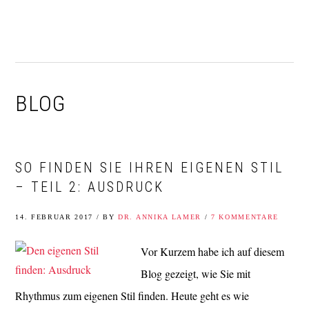
Zur
Zum
Zur
Zur
Hauptnavigation
Inhalt
Seitenspalte
Fußzeile
springen
springen
springen
springen
BLOG
SO FINDEN SIE IHREN EIGENEN STIL
– TEIL 2: AUSDRUCK
14. FEBRUAR 2017
/
BY
DR. ANNIKA LAMER
/
7 KOMMENTARE
Vor Kurzem habe ich auf diesem
Blog gezeigt, wie Sie mit
Rhythmus zum eigenen Stil finden. Heute geht es wie