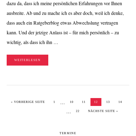
dazu da, dass ich meine persönlichen Erfahrungen vor Ihnen
ausbreite. Ab und zu mache ich es aber doch, weil ich denke,
dass auch ein Ratgeberblog etwas Abwechslung vertragen
kann. Und der jetzige Anlass ist – für mich persönlich – zu
wichtig, als dass ich ihn …
WEITERLESEN
Weggelassene
…
AUFRUFEN
SEITE
SEITE
SEITE
SEITE
SEITE
SEITE
« VORHERIGE SEITE
1
10
11
12
13
14
Zwischenseiten
Weggelassene
…
SEITE
AUFRUFEN
22
NÄCHSTE SEITE
»
Zwischenseiten
SEITENSPALTE
TERMINE