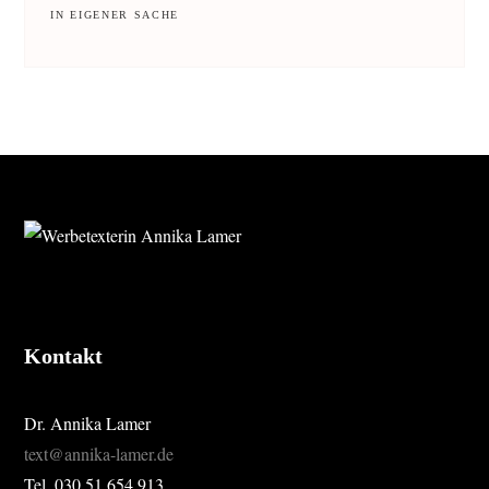
IN EIGENER SACHE
FOOTER
Kontakt
Dr. Annika Lamer
text@annika-lamer.de
Tel. 030 51 654 913