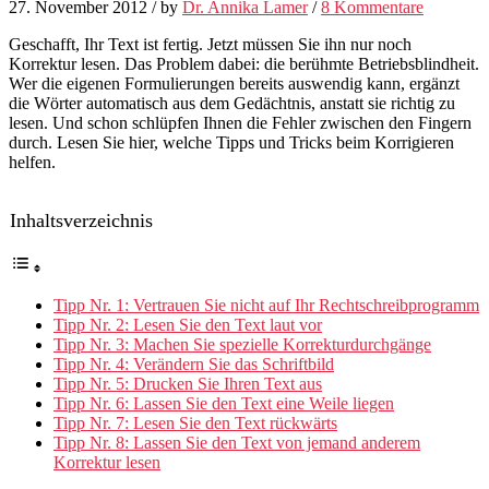
27. November 2012
/
by
Dr. Annika Lamer
/
8 Kommentare
Geschafft, Ihr Text ist fertig. Jetzt müssen Sie ihn nur noch
Korrektur lesen. Das Problem dabei: die berühmte Betriebsblindheit.
Wer die eigenen Formulierungen bereits auswendig kann, ergänzt
die Wörter automatisch aus dem Gedächtnis, anstatt sie richtig zu
lesen. Und schon schlüpfen Ihnen die Fehler zwischen den Fingern
durch. Lesen Sie hier, welche Tipps und Tricks beim Korrigieren
helfen.
Inhaltsverzeichnis
Tipp Nr. 1: Vertrauen Sie nicht auf Ihr Rechtschreibprogramm
Tipp Nr. 2: Lesen Sie den Text laut vor
Tipp Nr. 3: Machen Sie spezielle Korrekturdurchgänge
Tipp Nr. 4: Verändern Sie das Schriftbild
Tipp Nr. 5: Drucken Sie Ihren Text aus
Tipp Nr. 6: Lassen Sie den Text eine Weile liegen
Tipp Nr. 7: Lesen Sie den Text rückwärts
Tipp Nr. 8: Lassen Sie den Text von jemand anderem
Korrektur lesen