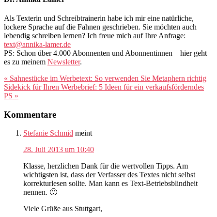
Als Texterin und Schreibtrainerin habe ich mir eine natürliche,
lockere Sprache auf die Fahnen geschrieben. Sie möchten auch
lebendig schreiben lernen? Ich freue mich auf Ihre Anfrage:
text@annika-lamer.de
PS: Schon über 4.000 Abonnenten und Abonnentinnen – hier geht
es zu meinem
Newsletter
.
Vorheriger
« Sahnestücke im Werbetext: So verwenden Sie Metaphern richtig
Beitrag:
Nächster
Sidekick für Ihren Werbebrief: 5 Ideen für ein verkaufsförderndes
Beitrag:
PS »
Leser-
Kommentare
Interaktionen
Stefanie Schmid
meint
28. Juli 2013 um 10:40
Klasse, herzlichen Dank für die wertvollen Tipps. Am
wichtigsten ist, dass der Verfasser des Textes nicht selbst
korrekturlesen sollte. Man kann es Text-Betriebsblindheit
nennen. 🙂
Viele Grüße aus Stuttgart,