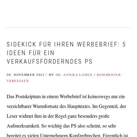
Zur
Zum
Zur
Zur
Hauptnavigation
Inhalt
Seitenspalte
Fußzeile
springen
springen
springen
springen
SIDEKICK FÜR IHREN WERBEBRIEF: 5
IDEEN FÜR EIN
VERKAUFSFÖRDERNDES PS
30. NOVEMBER 2012
/
BY
DR. ANNIKA LAMER
/
KOMMENTAR
VERFASSEN
Das Postskriptum in einem Werbebrief ist keineswegs nur ein
verzichtbarer Wurmfortsatz des Haupttextes. Im Gegenteil, der
Leser widmet ihm in der Regel ganz besonders große
Aufmerksamkeit. So wichtig das PS also scheint, so sehr
bereitet es vielen Unternehmern Kopfzerbrechen. Eigentlich ist