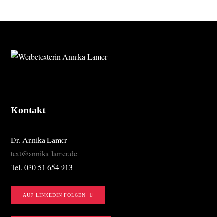
FOOTER
Kontakt
Dr. Annika Lamer
text@annika-lamer.de
Tel. 030 51 654 913
AUF LINKEDIN FOLGEN