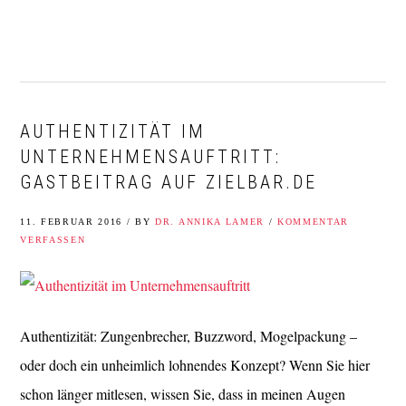
Zur
Zum
Zur
Zur
Hauptnavigation
Inhalt
Seitenspalte
Fußzeile
springen
springen
springen
springen
AUTHENTIZITÄT IM
UNTERNEHMENSAUFTRITT:
GASTBEITRAG AUF ZIELBAR.DE
11. FEBRUAR 2016
/
BY
DR. ANNIKA LAMER
/
KOMMENTAR
VERFASSEN
Authentizität: Zungenbrecher, Buzzword, Mogelpackung –
oder doch ein unheimlich lohnendes Konzept? Wenn Sie hier
schon länger mitlesen, wissen Sie, dass in meinen Augen