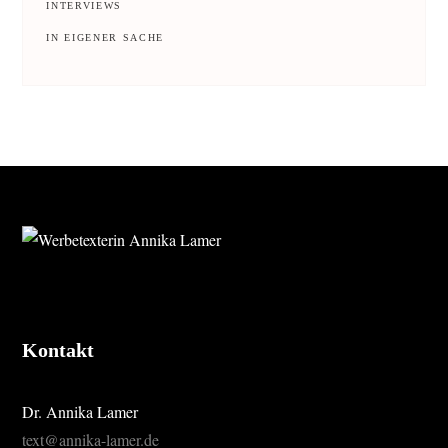
INTERVIEWS
IN EIGENER SACHE
FOOTER
Kontakt
Dr. Annika Lamer
text@annika-lamer.de