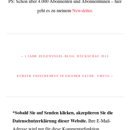
PS: Schon über 4.000 Abonnenten und Abonnentinnen – hier
geht es zu meinem
Newsletter
.
VORHERIGER
« 1 JAHR ZEILENVOGEL-BLOG: RÜCKSCHAU 2013
BEITRAG:
NÄCHSTER
KURZER ZWISCHENRUF IN EIGENER SACHE: UMZUG »
BEITRAG:
LESER-
*Sobald Sie auf Senden klicken, akzeptieren Sie die
INTERAKTIONEN
Datenschutzerklärung dieser Website.
Ihre E-Mail-
Adresse wird nur für diese Kommentarfunktion