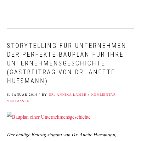
Zur
Zum
Zur
Zur
Hauptnavigation
Inhalt
Seitenspalte
Fußzeile
springen
springen
springen
springen
STORYTELLING FÜR UNTERNEHMEN:
DER PERFEKTE BAUPLAN FÜR IHRE
UNTERNEHMENSGESCHICHTE
(GASTBEITRAG VON DR. ANETTE
HUESMANN)
6. JANUAR 2014
/
BY
DR. ANNIKA LAMER
/
KOMMENTAR
VERFASSEN
Der heutige Beitrag stammt von Dr. Anette Huesmann,