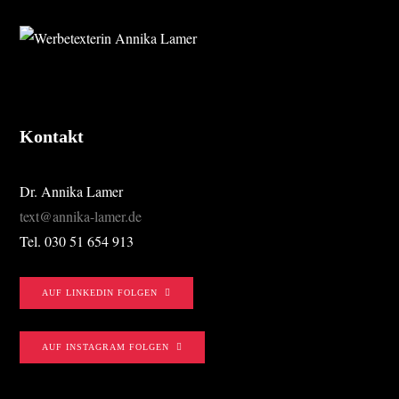
FOOTER
Kontakt
Dr. Annika Lamer
text@annika-lamer.de
Tel. 030 51 654 913
AUF LINKEDIN FOLGEN
AUF INSTAGRAM FOLGEN