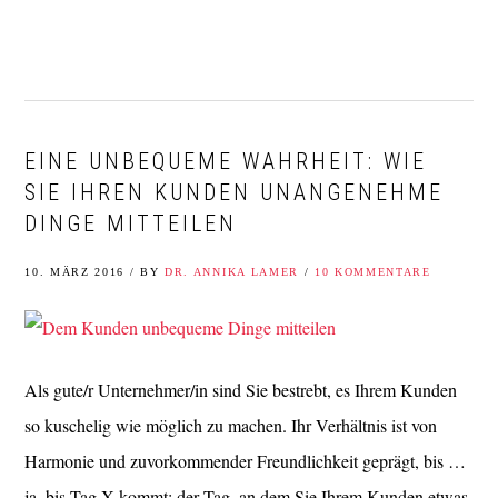
Zur
Zum
Zur
Zur
Hauptnavigation
Inhalt
Seitenspalte
Fußzeile
springen
springen
springen
springen
EINE UNBEQUEME WAHRHEIT: WIE
SIE IHREN KUNDEN UNANGENEHME
DINGE MITTEILEN
10. MÄRZ 2016
/
BY
DR. ANNIKA LAMER
/
10 KOMMENTARE
Als gute/r Unternehmer/in sind Sie bestrebt, es Ihrem Kunden
so kuschelig wie möglich zu machen. Ihr Verhältnis ist von
Harmonie und zuvorkommender Freundlichkeit geprägt, bis …
ja, bis Tag X kommt: der Tag, an dem Sie Ihrem Kunden etwas