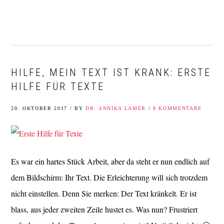
Zur
Zum
Zur
Zur
Hauptnavigation
Inhalt
Seitenspalte
Fußzeile
springen
springen
springen
springen
HILFE, MEIN TEXT IST KRANK: ERSTE
HILFE FÜR TEXTE
20. OKTOBER 2017
/
BY
DR. ANNIKA LAMER
/
8 KOMMENTARE
Es war ein hartes Stück Arbeit, aber da steht er nun endlich auf
dem Bildschirm: Ihr Text. Die Erleichterung will sich trotzdem
nicht einstellen. Denn Sie merken: Der Text kränkelt. Er ist
blass, aus jeder zweiten Zeile hustet es. Was nun? Frustriert