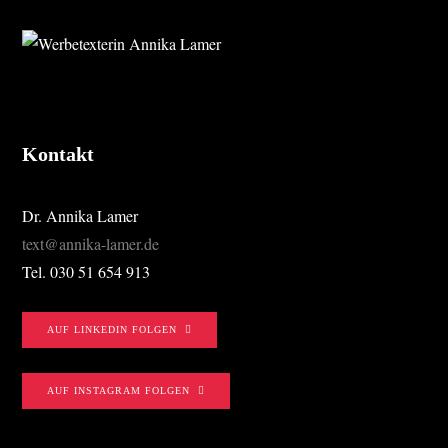
FOOTER
Kontakt
Dr. Annika Lamer
text@annika-lamer.de
Tel. 030 51 654 913
AUF LINKEDIN FOLGEN
AUF INSTAGRAM FOLGEN