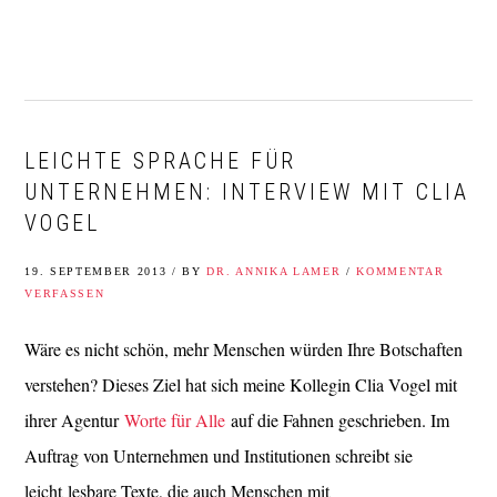
Zur
Zum
Zur
Zur
Hauptnavigation
Inhalt
Seitenspalte
Fußzeile
springen
springen
springen
springen
LEICHTE SPRACHE FÜR
UNTERNEHMEN: INTERVIEW MIT CLIA
VOGEL
19. SEPTEMBER 2013
/
BY
DR. ANNIKA LAMER
/
KOMMENTAR
VERFASSEN
Wäre es nicht schön, mehr Menschen würden Ihre Botschaften
verstehen? Dieses Ziel hat sich meine Kollegin Clia Vogel mit
ihrer Agentur
Worte für Alle
auf die Fahnen geschrieben. Im
Auftrag von Unternehmen und Institutionen schreibt sie
leicht lesbare Texte, die auch Menschen mit