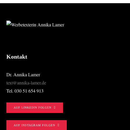
FOOTER
Kontakt
Dr. Annika Lamer
text@annika-lamer.de
Tel. 030 51 654 913
AUF LINKEDIN FOLGEN
AUF INSTAGRAM FOLGEN