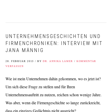
Zur
Zum
Zur
Zur
Hauptnavigation
Inhalt
Seitenspalte
Fußzeile
springen
springen
springen
springen
UNTERNEHMENSGESCHICHTEN UND
FIRMENCHRONIKEN: INTERVIEW MIT
JANA MÄNNIG
28. FEBRUAR 2013
/
BY
DR. ANNIKA LAMER
/
KOMMENTAR
VERFASSEN
Wie ist mein Unternehmen dahin gekommen, wo es jetzt ist?
Um sich diese Frage zu stellen und für Ihren
Unternehmensauftritt zu nutzen, reichen schon wenige Jahre.
Was aber, wenn die Firmengeschichte so lange zurückreicht,
dass ein einziges Gedächtnis nicht ausreicht?