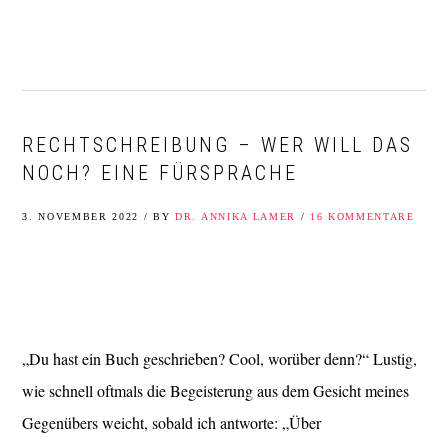
Zur
Zum
Zur
Zur
Hauptnavigation
Inhalt
Seitenspalte
Fußzeile
springen
springen
springen
springen
RECHTSCHREIBUNG – WER WILL DAS
NOCH? EINE FÜRSPRACHE
3. NOVEMBER 2022
/
BY
DR. ANNIKA LAMER
/
16 KOMMENTARE
„Du hast ein Buch geschrieben? Cool, worüber denn?“ Lustig,
wie schnell oftmals die Begeisterung aus dem Gesicht meines
Gegenübers weicht, sobald ich antworte: „Über