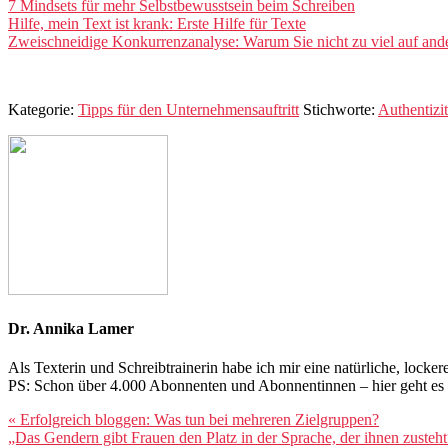
7 Mindsets für mehr Selbstbewusstsein beim Schreiben
Hilfe, mein Text ist krank: Erste Hilfe für Texte
Zweischneidige Konkurrenzanalyse: Warum Sie nicht zu viel auf ander
Kategorie:
Tipps für den Unternehmensauftritt
Stichworte:
Authentizit
Dr. Annika Lamer
Als Texterin und Schreibtrainerin habe ich mir eine natürliche, lock
PS: Schon über 4.000 Abonnenten und Abonnentinnen – hier geht e
Vorheriger
« Erfolgreich bloggen: Was tun bei mehreren Zielgruppen?
Beitrag:
Nächster
„Das Gendern gibt Frauen den Platz in der Sprache, der ihnen zusteht