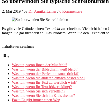
So überwinden Sie typische Schreibhürden
2. Mai 2019
/
by
Dr. Annika Lamer
/
6 Kommentare
Es gibt viele Gründe, einen Text
nicht
zu schreiben. Vielleicht halten 
fangen Sie gar nicht erst an. Das Problem: Wenn Sie den Text nicht sc
Inhaltsverzeichnis
Was tun, wenn Ihnen der Mut fehlt?
Was tun, wenn der Bildschirm weiß bleibt?
Was tun, wenn der Perfektionismus drückt?
Was tun, wenn die anderen einfach besser sind?
Was tun, wenn Ihr Text zu werblich wird?
Was tun, wenn Ihr Text hölzern klingt?
Was tun, wenn Sie sich verzetteln?
Was tun, wenn Sie sich im Kreis drehen?
Fazit: Es gibt immer einen Weg