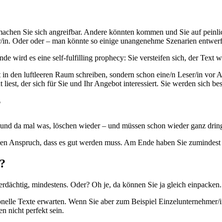
h machen Sie sich angreifbar. Andere könnten kommen und Sie auf peinl
r/in. Oder oder – man könnte so einige unangenehme Szenarien entwerf
 wird es eine self-fulfilling prophecy: Sie versteifen sich, der Text wir
t in den luftleeren Raum schreiben, sondern schon eine/n Leser/in vo
iest, der sich für Sie und Ihr Angebot interessiert. Sie werden sich bes
?
er und da mal was, löschen wieder – und müssen schon wieder ganz dri
 den Anspruch, dass es gut werden muss. Am Ende haben Sie zumindest 
?
erdächtig, mindestens. Oder? Oh je, da können Sie ja gleich einpacken.
le Texte erwarten. Wenn Sie aber zum Beispiel Einzelunternehmer/in s
n nicht perfekt sein.