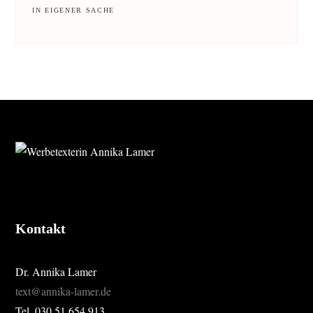
IN EIGENER SACHE
FOOTER
Kontakt
Dr. Annika Lamer
text@annika-lamer.de
Tel. 030 51 654 913