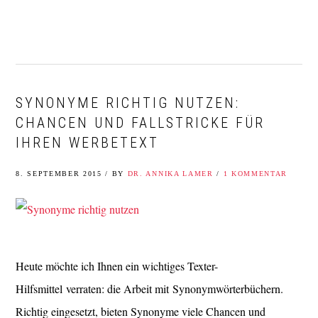
Zur
Zum
Zur
Zur
Hauptnavigation
Inhalt
Seitenspalte
Fußzeile
springen
springen
springen
springen
SYNONYME RICHTIG NUTZEN:
CHANCEN UND FALLSTRICKE FÜR
IHREN WERBETEXT
8. SEPTEMBER 2015
/
BY
DR. ANNIKA LAMER
/
1 KOMMENTAR
Heute möchte ich Ihnen ein wichtiges Texter-
Hilfsmittel verraten: die Arbeit mit Synonymwörterbüchern.
Richtig eingesetzt, bieten Synonyme viele Chancen und