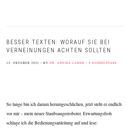
Zur
Zum
Zur
Zur
Hauptnavigation
Inhalt
Seitenspalte
Fußzeile
springen
springen
springen
springen
BESSER TEXTEN: WORAUF SIE BEI
VERNEINUNGEN ACHTEN SOLLTEN
13. OKTOBER 2021
/
BY
DR. ANNIKA LAMER
/
8 KOMMENTARE
So lange bin ich darum herumgeschlichen, jetzt steht er endlich
vor mir – mein neuer Staubsaugerroboter. Erwartungsfroh
schlage ich die Bedienungsanleitung auf und lese: