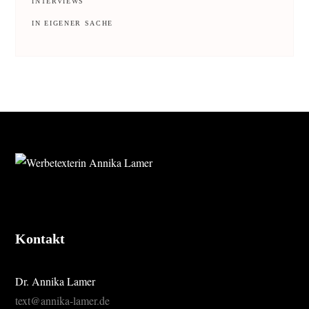
INTERVIEWS
IN EIGENER SACHE
FOOTER
Kontakt
Dr. Annika Lamer
text@annika-lamer.de